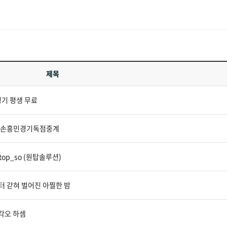
제목
경기 평생 무료
브, 손흥민경기독점중계
op_so (원탑솔루션)
터 갇혀 벌어진 아찔한 밤
 각오 하셈