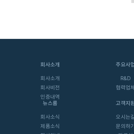
# 동물진단
# 분자진단키트
회사소개
주요사
회사소개
R&D
회사비전
협력업
인증내역
뉴스룸
고객지
회사소식
오시는
제품소식
문의하