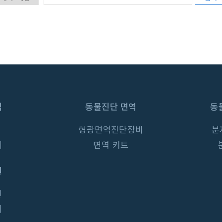
업
동물진단 면역
동
형광면역진단장비
분
체
면역 키트
원
길
기