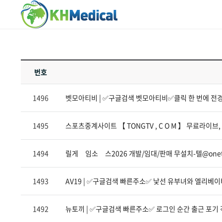
번호
1496
벳모아티비 | ✅구글검색 벳모아티비✅클릭 한 번에 전
1495
스포츠중계사이트 【 TONGTV , C O M 】 무료라이
1494
릴게 임소 스2026 개발/임대/판매 무설치-텔@onet
1493
AV19 | ✅구글검색 빠른주소✅ 낯선 유부녀와 엘리베이
1492
뉴토끼 | ✅구글검색 빠른주소✅ 로그인 순간 출근 포기