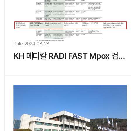
Date. 2024. 08. 28
KH 메디칼 RADI FAST Mpox 검출 키트 Africa CDC List of Recommended Real-Time(RT) PCR Tests for Mpox 등재
KH
MEDICAL
통합 검색