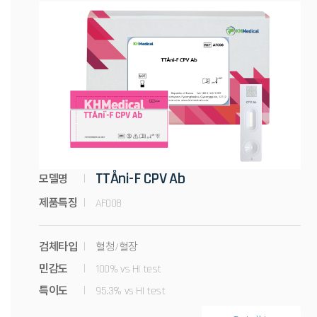
TTÅni-F CPV Ab
모델명
제품특징
AF008
검체타입
혈청/혈장
민감도
100% vs HI test
특이도
95.3% vs HI test