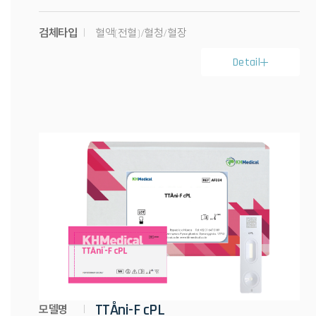
검체타입
혈액(전혈)/혈청/혈장
Detail
TTÅni-F cPL
모델명