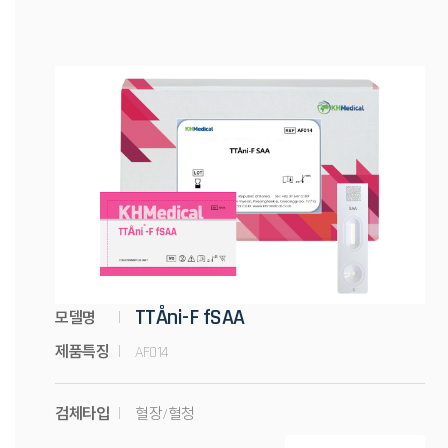
KH
MEDICAL
통합 검색
TTÅni-F fSAA
모델명
제품특징
AF014
검체타입
혈장/혈청
# 동물진단
# 분자진단키트