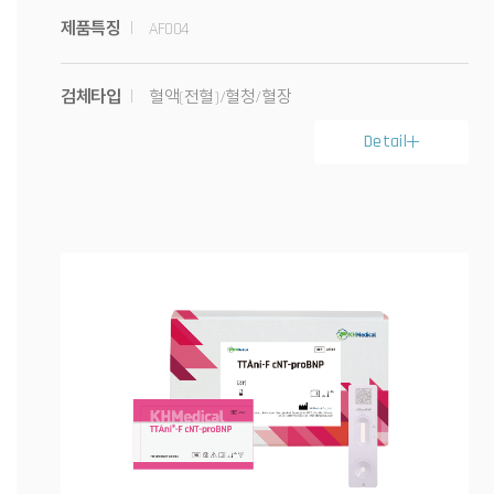
제품특징
AF004
검체타입
혈액(전혈)/혈청/혈장
Detail