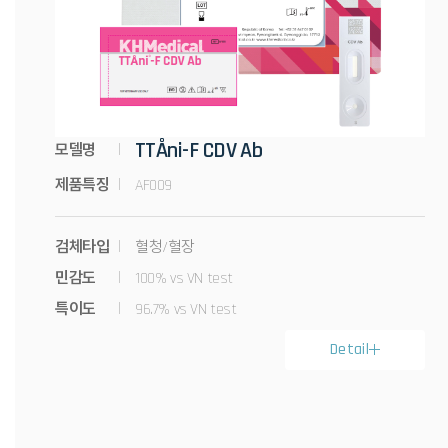
TTÅni-F CDV Ab
모델명
제품특징
AF009
검체타입
혈청/혈장
민감도
100% vs VN test
특이도
96.7% vs VN test
Detail