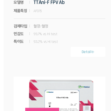
TTÅni-F FPV Ab
모델명
제품특징
AF015
검체타입
혈장/혈청
민감도
99.7% vs HI test
특이도
93.2% vs HI test
Detail