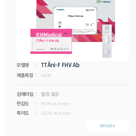
TTÅni-F FHV Ab
모델명
제품특징
AF016
검체타입
혈청/혈장
민감도
99.7% vs HI test
특이도
93.2% vs HI test
Detail