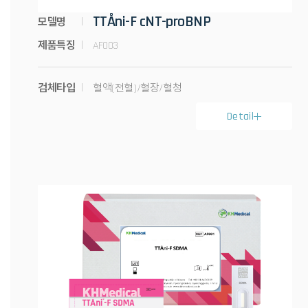
TTÅni-F cNT-proBNP
모델명
제품특징
AF003
검체타입
혈액(전혈)/혈장/혈청
Detail