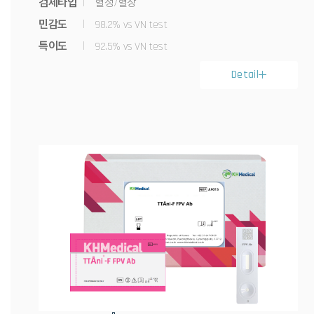
검체타입
혈청/혈장
민감도
98.2% vs VN test
특이도
92.5% vs VN test
Detail