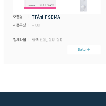
TTÅni-F SDMA
모델명
제품특징
AF001
검체타입
혈액(전혈), 혈청, 혈장
Detail