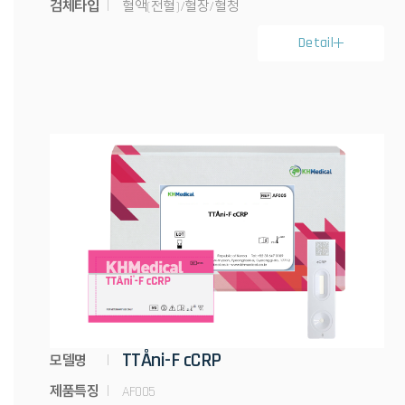
검체타입
혈액(전혈)/혈장/혈청
Detail
TTÅni-F cCRP
모델명
제품특징
AF005