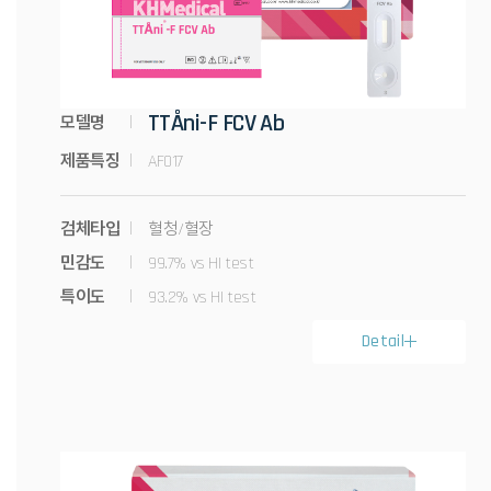
TTÅni-F FCV Ab
모델명
제품특징
AF017
검체타입
혈청/혈장
민감도
99.7% vs HI test
특이도
93.2% vs HI test
Detail