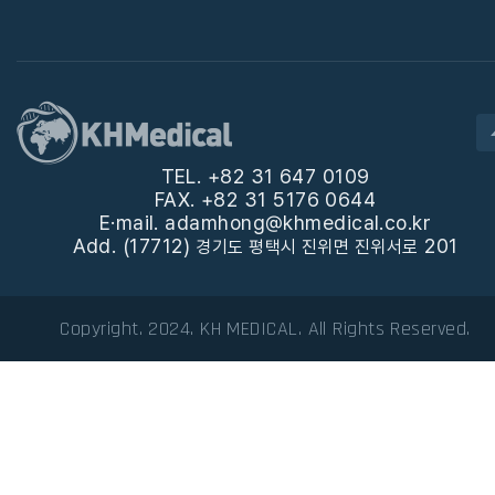
TEL. +82 31 647 0109
FAX. +82 31 5176 0644
E·mail. adamhong@khmedical.co.kr
Add. (17712)
201
경기도 평택시 진위면 진위서로
Copyright. 2024. KH MEDICAL. All Rights Reserved.