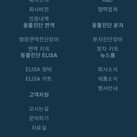
회사비전
협력업체
인증내역
동물진단 면역
동물진단 분자
형광면역진단장비
분자진단장비
면역 키트
분자 키트
동물진단 ELISA
뉴스룸
ELISA 장비
회사소식
ELISA 키트
제품소식
행사안내
고객지원
오시는길
문의하기
자료실