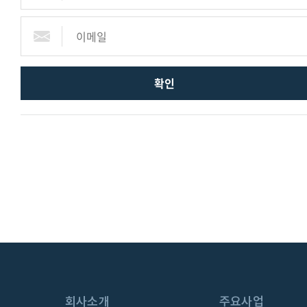
확인
KH
MEDICAL
통합 검색
# 동물진단
# 분자진단키트
회사소개
주요사업