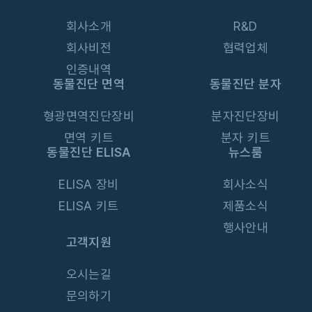
회사소개
R&D
회사비전
협력업체
인증내역
동물진단 면역
동물진단 분자
형광면역진단장비
분자진단장비
면역 키트
분자 키트
동물진단 ELISA
뉴스룸
ELISA 장비
회사소식
ELISA 키트
제품소식
행사안내
고객지원
오시는길
문의하기