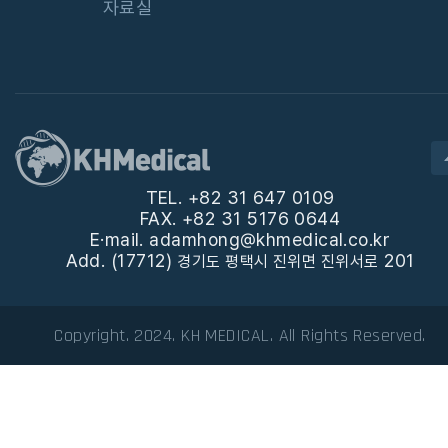
자료실
TEL. +82 31 647 0109
FAX. +82 31 5176 0644
E·mail. adamhong@khmedical.co.kr
Add. (17712)
201
경기도 평택시 진위면 진위서로
Copyright. 2024. KH MEDICAL. All Rights Reserved.