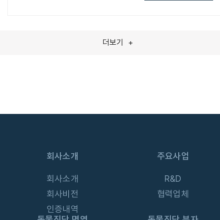
더보기
+
KH
MEDICAL
통합 검색
회사소개
주요사업
# 동물진단
# 분자진단키트
회사소개
R&D
회사비전
협력업체
인증내역
동물진단 면역
동물진단 분자