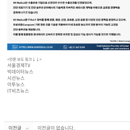
<언론 보도 링크↓↓>
서울경제TV
빅데이터뉴스
시선뉴스
이투뉴스
IT비즈뉴스
KH
MEDICAL
통합 검색
이전글
이전글이 없습니다.